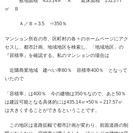
敷地面積 435.14㎡ Ａ 延床面積 1525.77
㎡ Ｂ
Ａ／Ｂ＝3.5 ⇒350％
マンション所在の市、区町村の各々のホームページにアク
セスし、都市計画、地域地区を検索し、「地域地区」の
『容積率』を確認する。私のマンションの場合は
近隣商業地域 建ぺい率80％ 容積率400％ となって
いたので
「容積率」は400％ 今の建物は350％なので、あと50％
は建設可能となる具体的には435.14㎡×50％＝217.57㎡
は大きくすることができるということです。
この地区は道路拡幅で都市計画が変わり、前面道路の制