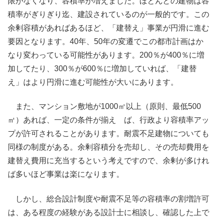
限がなくなり、容積率が増えました。ほとんどの建物は容
積率がぎりぎり迄、建設されているのが一般的です。この
余剰容積があればあるほど、「建替え」事業が円滑に進む
要因となります。40年、50年の変遷でこの都市計画はか
なり変わっている可能性があります。200％が400％に増
加してたり、300％が600％に増加していれば、「建替
え」はより円滑に進む可能性が大いにあります。
また、マンション敷地が1000㎡以上（原則、最低500
㎡）あれば、一定の条件が揃え ば、行政より容積率アッ
プが許可されることがあります。耐震不足建物についても
同様の制度がある。余剰容積分を売却し、その売却費用を
建替え費用に充当するという考えですので、余剰が多けれ
ば多いほど事業は楽になります。
しかし、総合設計制度や耐震不足等の容積率の割増許可
は、ある程度の経験がある設計士に相談し、確認した上で