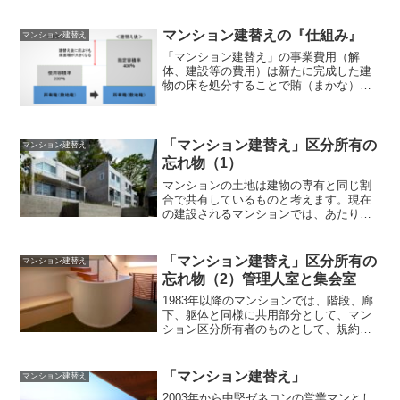
マンション建替えの『仕組み』
マンション建替え
「マンション建替え」の事業費用（解
体、建設等の費用）は新たに完成した建
物の床を処分することで賄（まかな）い
ます。売却処分して残った床が今と同じ
面積になるようなら、負担はありませ
ん。同じ面積が確保できないなら、必要
な床分の価格を区分所有者が負担するこ
「マンション建替え」区分所有の
マンション建替え
ととなります。
忘れ物（1）
マンションの土地は建物の専有と同じ割
合で共有しているものと考えます。現在
の建設されるマンションでは、あたりま
えのことです。でも、古いマンションで
すと、そうとは限りません。
「マンション建替え」区分所有の
マンション建替え
忘れ物（2）管理人室と集会室
1983年以降のマンションでは、階段、廊
下、躯体と同様に共用部分として、マン
ション区分所有者のものとして、規約共
用部分として、登記されています。な
ぜ、わざわざ、そのようなことをしなけ
ればならないのでしょうか？
「マンション建替え」
マンション建替え
2003年から中堅ゼネコンの営業マンとし